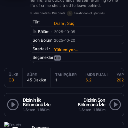
her life, and quickly finds herself returning to the
life of crime she's tried to leave behind.
Bu dizi özeti Bu Dizi özeti
tarafından oluşturuldu.
Tür:
Dram
Suç
,
İlk Bölüm :
2025-10-05
Son Bölüm
2025-10-20
:
Sıradaki :
Yükleniyor...
Seçenekler
:
ÜLKE
SÜRE
TAKIPÇILER
IMDB PUANI
YAPIM
GB
45 Dakika
1
6.2
2025
Dizinin İlk
Dizinin Son
Bölümünü İzle
Bölümünü İzle
1. Sezon · 1. Bölüm
1. Sezon · 1. Bölüm
Fragman