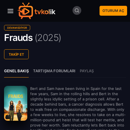
OTURUM AÇ
DEVAM EDIYOR
Frauds
(
2025)
TAKIP ET
GENEL BAKIŞ
TARTIŞMA FORUMLARI
PAYLAŞ
Bert and Sam have been living in Spain for the last
few years, Sam in the rolling hills and Bert in the
slightly less idyllic setting of a prison cell. After a
decade behind bars, a cancer diagnosis allows Bert
to walk free on compassionate discharge. With only
a few weeks to live, she resolves to take on a multi-
million-pound art heist that will test her mettle, and
prove her worth. Sam reluctantly lets Bert back into