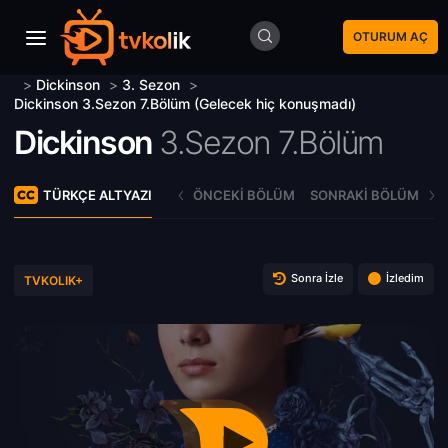
OTURUM AÇ
>
Dickinson
>
3. Sezon
>
Dickinson 3.Sezon 7.Bölüm (Gelecek hiç konuşmadı)
Dickinson
3.Sezon 7.Bölüm
TÜRKÇE ALTYAZI
ÖNCEKI BÖLÜM
SONRAKI BÖLÜM
Sonra İzle
İzledim
TVKOLIK+