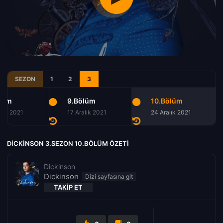
SEZON
1
2
3
lüm
9.Bölüm
10.Bölüm
alık 2021
17 Aralık 2021
24 Aralık 2021
DICKINSON 3.SEZON 10.BÖLÜM ÖZETI
Dickinson
Dickinson
TAKIP ET