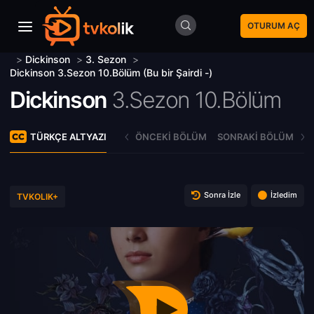
OTURUM AÇ
>
Dickinson
>
3. Sezon
>
Dickinson 3.Sezon 10.Bölüm (Bu bir Şairdi -)
Dickinson
3.Sezon 10.Bölüm
TÜRKÇE ALTYAZI
ÖNCEKI BÖLÜM
SONRAKI BÖLÜM
Sonra İzle
İzledim
TVKOLIK+