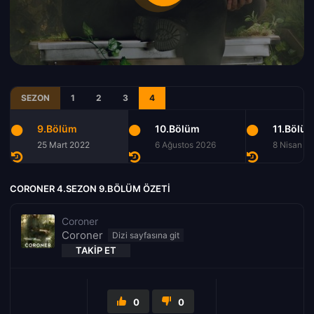
SEZON
1
2
3
4
9.Bölüm
10.Bölüm
11.Bölü
25 Mart 2022
6 Ağustos 2026
8 Nisan 2
CORONER 4.SEZON 9.BÖLÜM ÖZETI
Coroner
Coroner
TAKIP ET
0
0