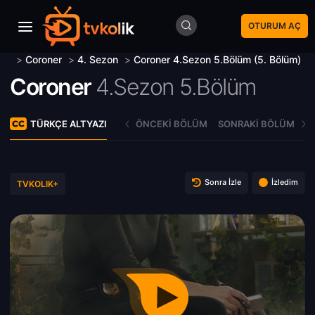
OTURUM AÇ
>
Coroner
>
4. Sezon
>
Coroner 4.Sezon 5.Bölüm (5. Bölüm)
Coroner
4.Sezon 5.Bölüm
TÜRKÇE ALTYAZI
ÖNCEKI BÖLÜM
SONRAKI BÖLÜM
Sonra İzle
İzledim
TVKOLIK+