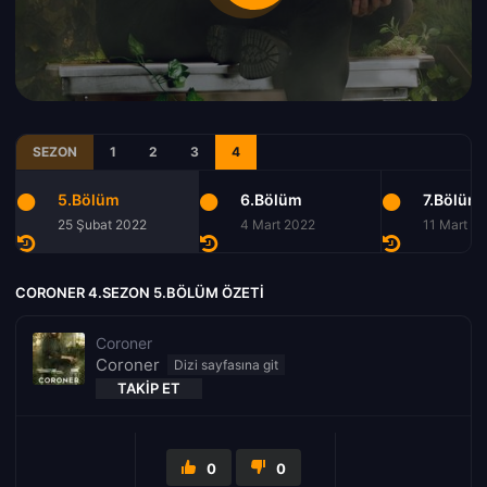
SEZON
1
2
3
4
5.Bölüm
6.Bölüm
7.Bölüm
25 Şubat 2022
4 Mart 2022
11 Mart 2
CORONER 4.SEZON 5.BÖLÜM ÖZETI
Coroner
Coroner
TAKIP ET
0
0