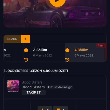
SEZON
1
lüm
3.Bölüm
4.Bölüm
ıs 2022
6 Mayıs 2022
6 Mayıs 2022
BLOOD SISTERS 1.SEZON 4.BÖLÜM ÖZETI
Blood Sisters
Blood Sisters
TAKIP ET