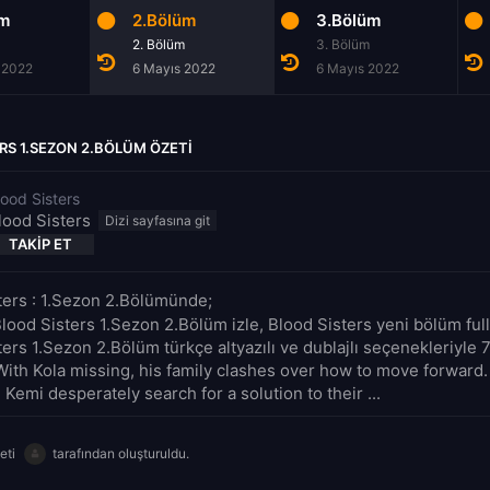
üm
2.Bölüm
3.Bölüm
2. Bölüm
3. Bölüm
 2022
6 Mayıs 2022
6 Mayıs 2022
RS 1.SEZON 2.BÖLÜM ÖZETI
lood Sisters
lood Sisters
TAKIP ET
ters : 1.Sezon 2.Bölümünde;
lood Sisters 1.Sezon 2.Bölüm izle, Blood Sisters yeni bölüm full 
ters 1.Sezon 2.Bölüm türkçe altyazılı ve dublajlı seçenekleriyle
 With Kola missing, his family clashes over how to move forward
Kemi desperately search for a solution to their ...
eti
tarafından oluşturuldu.