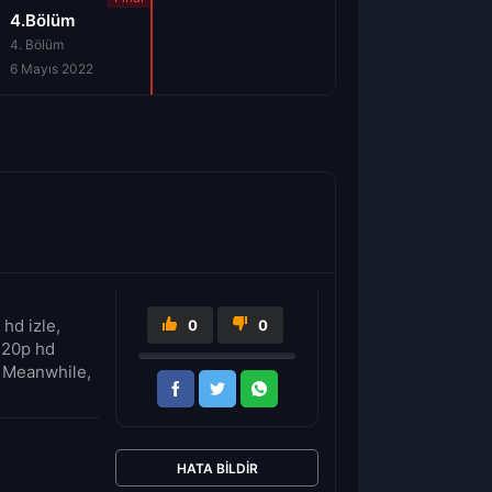
4.Bölüm
4. Bölüm
6 Mayıs 2022
hd izle,
0
0
 720p hd
. Meanwhile,
HATA BILDIR