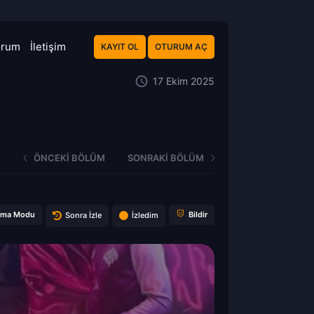
orum
İletişim
KAYIT OL
OTURUM AÇ
17 Ekim 2025
ÖNCEKI BÖLÜM
SONRAKI BÖLÜM
ema Modu
Bildir
Sonra İzle
İzledim