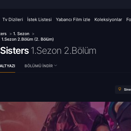
Tv Dizileri
İstek Listesi
Yabancı Film izle
Koleksiyonlar
F
ters
>
1. Sezon
>
s 1.Sezon 2.Bölüm (2. Bölüm)
Sisters
1.Sezon 2.Bölüm
ALTYAZI
BÖLÜMÜ İNDIR
Sin