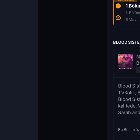
1.Böl
1. Bölüm
6 Mayıs
BLOOD SISTE
B
B
Blood Sis
TVKolik, B
Blood Sis
kalitede.
Sarah and 
Bu Bölüm öz