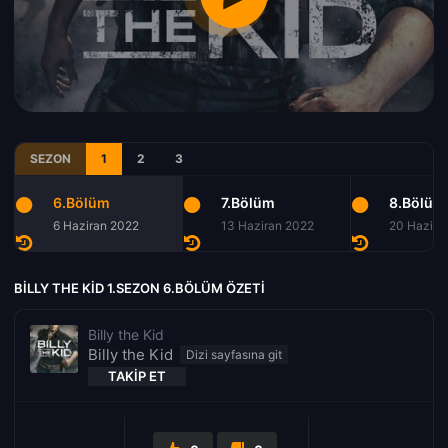
SEZON
1
2
3
6.Bölüm
7.Bölüm
8.Bölüm
6 Haziran 2022
13 Haziran 2022
20 Hazira
BILLY THE KID 1.SEZON 6.BÖLÜM ÖZETI
Billy the Kid
Billy the Kid
TAKIP ET