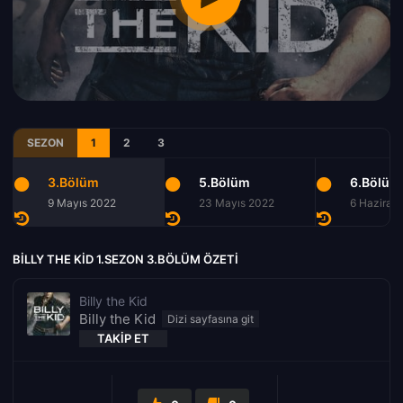
SEZON
1
2
3
3.Bölüm
5.Bölüm
6.Bölüm
9 Mayıs 2022
23 Mayıs 2022
6 Haziran
BILLY THE KID 1.SEZON 3.BÖLÜM ÖZETI
Billy the Kid
Billy the Kid
TAKIP ET