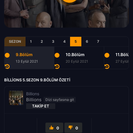
SEZON
1
2
3
4
5
6
7
9.Bölüm
10.Bölüm
11.Bölü
13 Eylül 2021
20 Eylül 2021
27 Eylül 2
BILLIONS 5.SEZON 9.BÖLÜM ÖZETI
Billions
Billions
TAKIP ET
0
0