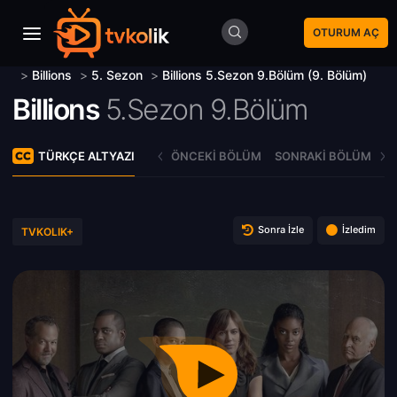
OTURUM AÇ
>
Billions
>
5. Sezon
>
Billions 5.Sezon 9.Bölüm (9. Bölüm)
Billions
5.Sezon 9.Bölüm
TÜRKÇE ALTYAZI
ÖNCEKI BÖLÜM
SONRAKI BÖLÜM
Sonra İzle
İzledim
TVKOLIK+