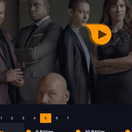
1
2
3
4
5
6
7
üm
9.Bölüm
10.Bölüm