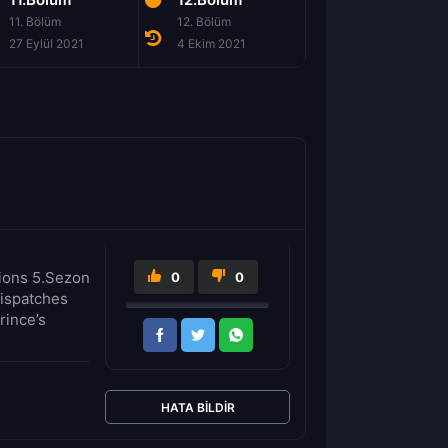
11. Bölüm
12. Bölüm
1. Bölüm
27 Eylül 2021
4 Ekim 2021
24 Ocak 2022
llions 5.Sezon
0
0
dispatches
rince’s
HATA BILDIR