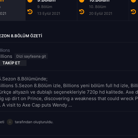
m
9. Bölüm
10. Bölüm
2021
13 Eylül 2021
20 Eylül 2021
SEZON 8.BÖLÜM ÖZETI
llions
illions
TAKIP ET
: 5.Sezon 8.Bölümünde;
illions 5.Sezon 8.Bölüm izle, Billions yeni bölüm full hd izle, Bi
rkçe altyazılı ve dublajlı seçenekleriyle 720p hd kalitede. Axe 
ig up dirt on Prince, discovering a weakness that could wreck P
 A visit to Axe Cap puts Wendy ...
eti
tarafından oluşturuldu.