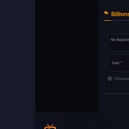
Billio
Yorumun