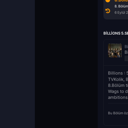
11. Bölüm
12. Bölüm
8. Bölü
3 Haziran 2019
10 Haziran 2019
6 Eylül 
BILLIONS 5.
Bi
B
Billions 
TVKolik, B
8.Bölüm tü
Wags to d
ambitions.
Bu Bölüm öz