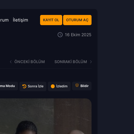
orum
İletişim
KAYIT OL
OTURUM AÇ
16 Ekim 2025
ÖNCEKI BÖLÜM
SONRAKI BÖLÜM
ema Modu
Bildir
Sonra İzle
İzledim