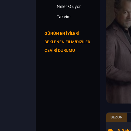
Neler Oluyor
Takvim
GÜNÜN EN İYILERI
BEKLENEN FILM/DIZILER
ÇEVIRI DURUMU
SEZON
11.Bölüm
12.Bölüm
8.Böl