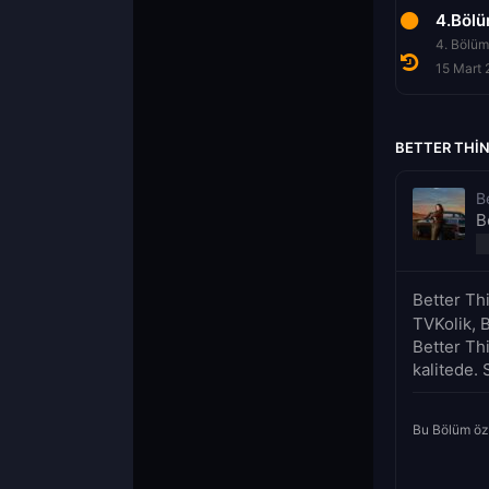
2.Bölüm
3.Bölüm
4.Böl
2. Bölüm
3. Bölüm
4. Bölüm
1 Mart 2022
8 Mart 2022
15 Mart
BETTER THIN
B
B
Better Th
TVKolik, B
Better Th
kalitede. 
Bu Bölüm öz