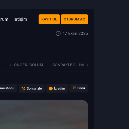
orum
İletişim
KAYIT OL
OTURUM AÇ
17 Ekim 2025
ÖNCEKI BÖLÜM
SONRAKI BÖLÜM
ema Modu
Bildir
Sonra İzle
İzledim