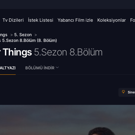
Tv Dizileri
İstek Listesi
Yabancı Film izle
Koleksiyonlar
F
ings
>
5. Sezon
>
s 5.Sezon 8.Bölüm (8. Bölüm)
r Things
5.Sezon 8.Bölüm
ALTYAZI
BÖLÜMÜ İNDIR
Sin