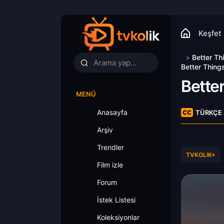
Keşfet
>
Better Th
Better Thing
Bette
MENÜ
Anasayfa
TÜRKÇE 
Arşiv
Trendler
TVKOLIK+
Film izle
Forum
İstek Listesi
Koleksiyonlar