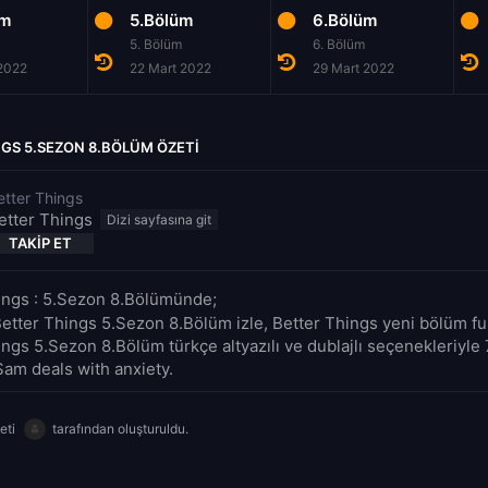
üm
5.Bölüm
6.Bölüm
5. Bölüm
6. Bölüm
 2022
22 Mart 2022
29 Mart 2022
GS 5.SEZON 8.BÖLÜM ÖZETI
etter Things
etter Things
TAKIP ET
ings : 5.Sezon 8.Bölümünde;
etter Things 5.Sezon 8.Bölüm izle, Better Things yeni bölüm full
ings 5.Sezon 8.Bölüm türkçe altyazılı ve dublajlı seçenekleriyle
Sam deals with anxiety.
eti
tarafından oluşturuldu.