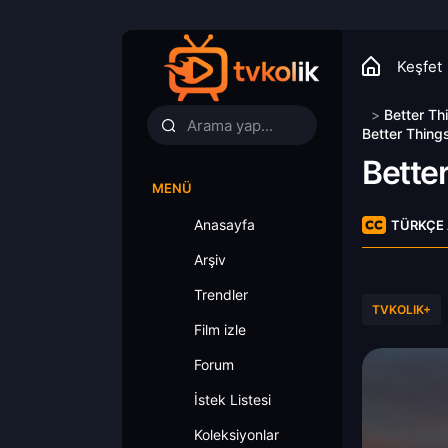
Keşfet
>
Better Th
Better Thing
Bette
MENÜ
Anasayfa
TÜRKÇE 
Arşiv
Trendler
TVKOLIK+
Film izle
Forum
İstek Listesi
Koleksiyonlar