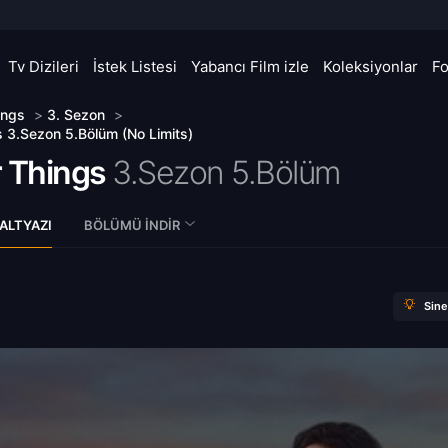
Tv Dizileri
İstek Listesi
Yabancı Film izle
Koleksiyonlar
F
ings
>
3. Sezon
>
s 3.Sezon 5.Bölüm (No Limits)
r Things
3.Sezon 5.Bölüm
ALTYAZI
BÖLÜMÜ İNDIR
Sin