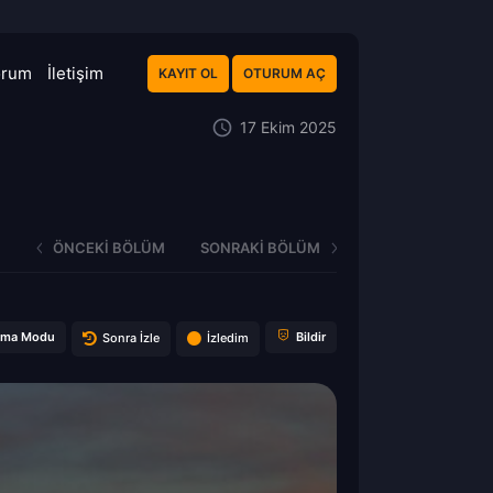
orum
İletişim
KAYIT OL
OTURUM AÇ
17 Ekim 2025
ÖNCEKI BÖLÜM
SONRAKI BÖLÜM
ema Modu
Bildir
Sonra İzle
İzledim