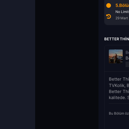
5.Böl
No Limit
29 Mart
BETTER THIN
B
B
Better Th
TVKolik, B
Better Th
kalitede. 
Bu Bölüm öz