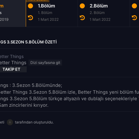
üm
1.Bölüm
2.Bölüm
s
1. Bölüm
2. Bölüm
 2019
1 Mart 2022
1 Mart 2022
GS 3.SEZON 5.BÖLÜM ÖZETI
etter Things
etter Things
TAKIP ET
ings : 3.Sezon 5.Bölümünde;
etter Things 3.Sezon 5.Bölüm izle, Better Things yeni bölüm full
ings 3.Sezon 5.Bölüm türkçe altyazılı ve dublajlı seçenekleriyle
Sam zincirlerini kırıyor.
eti
tarafından oluşturuldu.