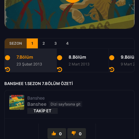
SEZON
1
2
3
4
7.Bölüm
8.Bölüm
9.Bölüm
23 Şubat 2013
2 Mart 2013
9 Mart 20
BANSHEE 1.SEZON 7.BÖLÜM ÖZETI
Banshee
Banshee
TAKIP ET
0
0