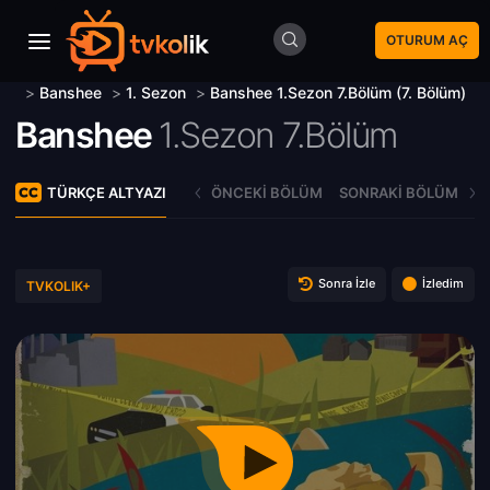
OTURUM AÇ
>
Banshee
>
1. Sezon
>
Banshee 1.Sezon 7.Bölüm (7. Bölüm)
Banshee
1.Sezon 7.Bölüm
TÜRKÇE ALTYAZI
ÖNCEKI BÖLÜM
SONRAKI BÖLÜM
Sonra İzle
İzledim
TVKOLIK+