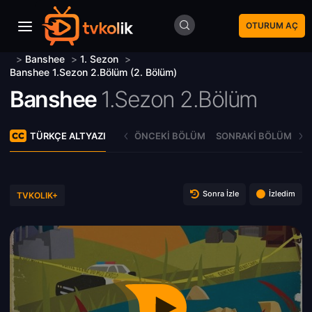
OTURUM AÇ
>
Banshee
>
1. Sezon
>
Banshee 1.Sezon 2.Bölüm (2. Bölüm)
Banshee
1.Sezon 2.Bölüm
TÜRKÇE ALTYAZI
ÖNCEKI BÖLÜM
SONRAKI BÖLÜM
Sonra İzle
İzledim
TVKOLIK+