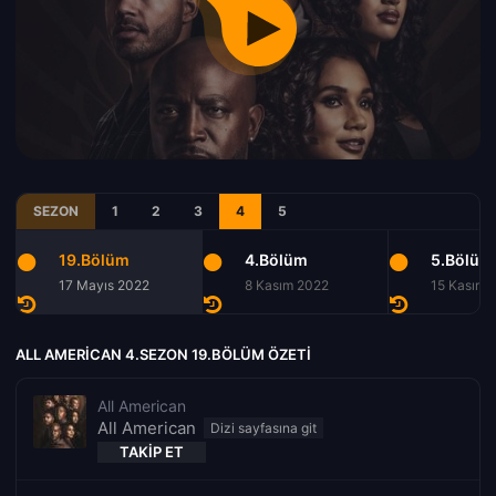
SEZON
1
2
3
4
5
19.Bölüm
4.Bölüm
5.Bölüm
17 Mayıs 2022
8 Kasım 2022
15 Kasım 
ALL AMERICAN 4.SEZON 19.BÖLÜM ÖZETI
All American
All American
TAKIP ET