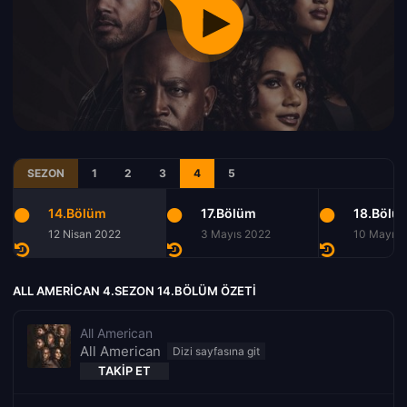
SEZON
1
2
3
4
5
14.Bölüm
17.Bölüm
18.Bölü
12 Nisan 2022
3 Mayıs 2022
10 Mayıs 
ALL AMERICAN 4.SEZON 14.BÖLÜM ÖZETI
All American
All American
TAKIP ET