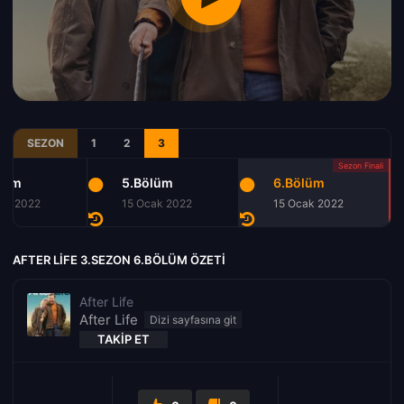
SEZON
1
2
3
lüm
5.Bölüm
6.Bölüm
ak 2022
15 Ocak 2022
15 Ocak 2022
AFTER LIFE 3.SEZON 6.BÖLÜM ÖZETI
After Life
After Life
TAKIP ET