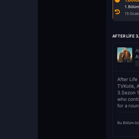
5. Bölüm
6. Bölüm
1. Bölüm
25 Nisan 2020
25 Nisan 2020
15 Ocak
AFTER LIFE 
Af
A
After Lif
TVKolik, A
3.Sezon 1.
who conti
for a roun
Bu Bölüm öz