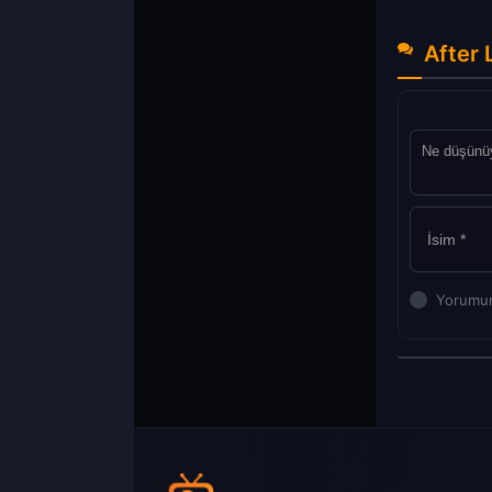
After 
Yorumun