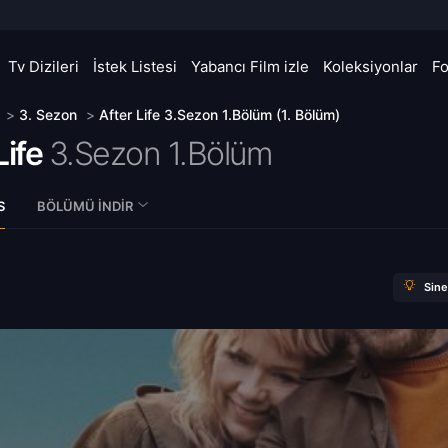
Tv Dizileri
İstek Listesi
Yabancı Film izle
Koleksiyonlar
F
>
3. Sezon
>
After Life 3.Sezon 1.Bölüm (1. Bölüm)
Life
3.Sezon 1.Bölüm
S
BÖLÜMÜ İNDIR
Sin