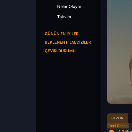
Neler Oluyor
Takvim
GÜNÜN EN İYILERI
BEKLENEN FILM/DIZILER
ÇEVIRI DURUMU
SEZON
5.Bölüm
6.Bölüm
1.Böl