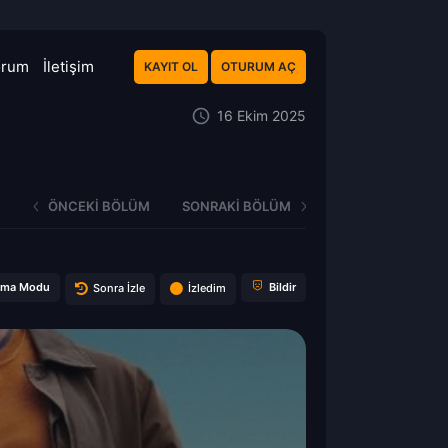
orum
İletişim
KAYIT OL
OTURUM AÇ
16 Ekim 2025
ÖNCEKI BÖLÜM
SONRAKI BÖLÜM
ema Modu
Bildir
Sonra İzle
İzledim