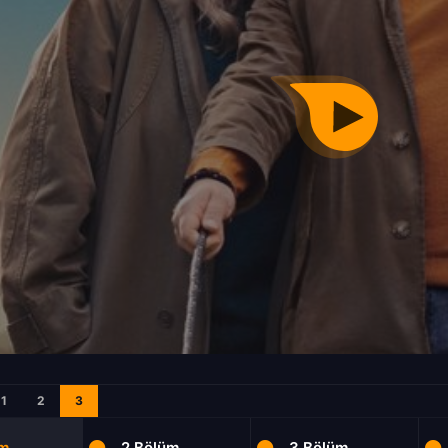
1
2
3
üm
2.Bölüm
3.Bölüm