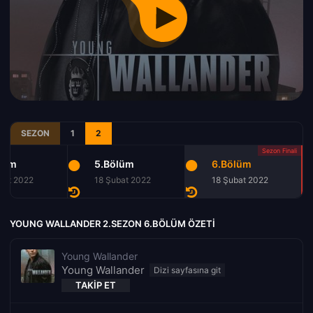
SEZON
1
2
lüm
5.Bölüm
6.Bölüm
bat 2022
18 Şubat 2022
18 Şubat 2022
YOUNG WALLANDER 2.SEZON 6.BÖLÜM ÖZETI
Young Wallander
Young Wallander
TAKIP ET