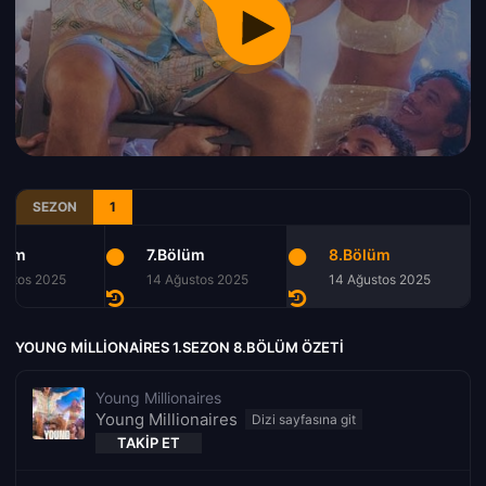
SEZON
1
lüm
7.Bölüm
8.Bölüm
ustos 2025
14 Ağustos 2025
14 Ağustos 2025
YOUNG MILLIONAIRES 1.SEZON 8.BÖLÜM ÖZETI
Young Millionaires
Young Millionaires
TAKIP ET