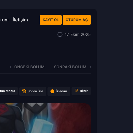
orum
İletişim
KAYIT OL
OTURUM AÇ
17 Ekim 2025
ÖNCEKI BÖLÜM
SONRAKI BÖLÜM
ema Modu
Bildir
Sonra İzle
İzledim