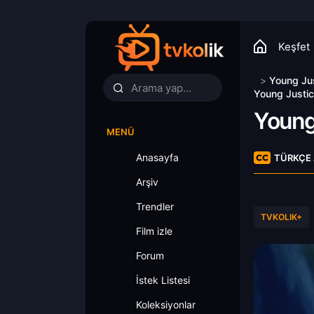
Keşfet
>
Young Ju
Young Justi
Young
MENÜ
Anasayfa
TÜRKÇE 
Arşiv
Trendler
TVKOLIK+
Film izle
Forum
İstek Listesi
Koleksiyonlar