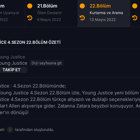
üm
21.Bölüm
22.Bölüm
n Uyanıyor
Ölüm Destanı!
Kurtarma ve Arama
 2022
6 Mayıs 2022
13 Mayıs 2022
CE 4.SEZON 22.BÖLÜM ÖZETI
oung Justice
oung Justice
TAKIP ET
tice : 4.Sezon 22.Bölümünde;
Young Justice 4.Sezon 22.Bölüm izle, Young Justice yeni bölüm fu
tice 4.Sezon 22.Bölüm türkçe altyazılı ve dublajlı seçenekleriy
Bart Allen alışverişe gider. Zatanna Zatara beyzbol konuşuyor. Ar
r'ın dönüşü!
eti
tarafından oluşturuldu.