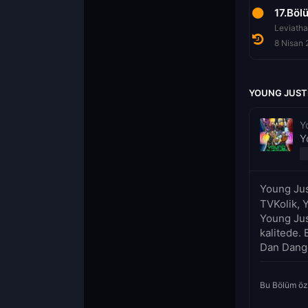
13.Bölüm
15.Bölüm
17.Böl
euqnoc!
Kaerb Ym Traeh!
Gelgit
Leviatha
31 Aralık 2021
6 Ağustos 2026
8 Nisan
YOUNG JUSTI
Y
Y
Young Jus
TVKolik, 
Young Jus
kalitede. 
Dan Dange
Bu Bölüm öz