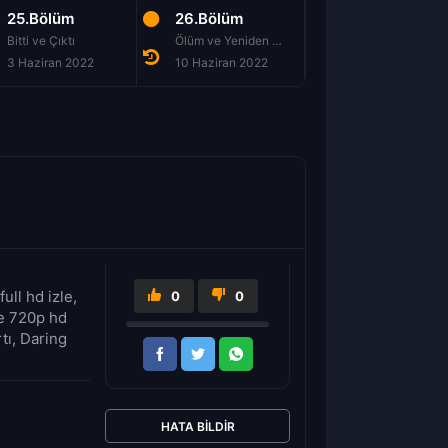
25.Bölüm
26.Bölüm
Bitti ve Çıktı
Ölüm ve Yeniden Doğuş
3 Haziran 2022
10 Haziran 2022
ll hd izle,
0
0
le 720p hd
tı, Daring
HATA BILDIR