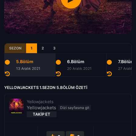
SEZON
1
2
3
5.Bölüm
6.Bölüm
7.Bölüm
13 Aralık 2021
20 Aralık 2021
27 Aralık 
YELLOWJACKETS 1.SEZON 5.BÖLÜM ÖZETI
Yellowjackets
Yellowjackets
TAKIP ET