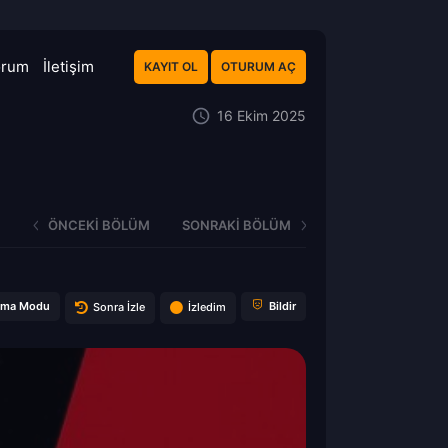
orum
İletişim
KAYIT OL
OTURUM AÇ
16 Ekim 2025
ÖNCEKI BÖLÜM
SONRAKI BÖLÜM
ema Modu
Bildir
Sonra İzle
İzledim