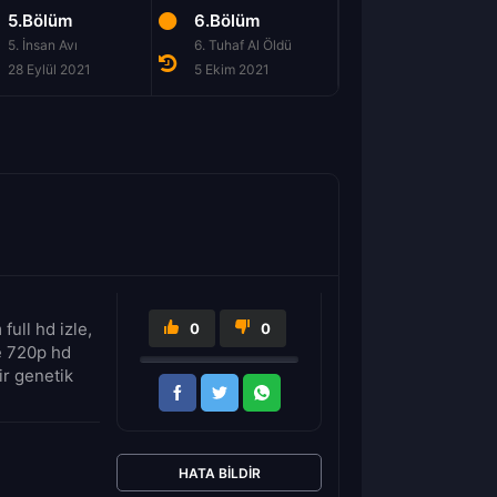
5.Bölüm
6.Bölüm
5. İnsan Avı
6. Tuhaf Al Öldü
28 Eylül 2021
5 Ekim 2021
ull hd izle,
0
0
le 720p hd
ir genetik
HATA BILDIR