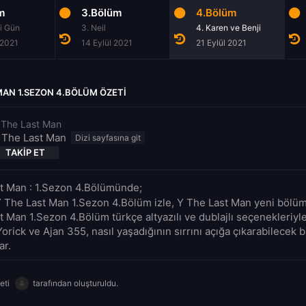
m
3.Bölüm
4.Bölüm
i Gün
3. Neil
4. Karen ve Benji
 2021
14 Eylül 2021
21 Eylül 2021
MAN 1.SEZON 4.BÖLÜM ÖZETI
 The Last Man
 The Last Man
TAKIP ET
t Man : 1.Sezon 4.Bölümünde;
Y The Last Man 1.Sezon 4.Bölüm izle, Y The Last Man yeni bölüm f
t Man 1.Sezon 4.Bölüm türkçe altyazılı ve dublajlı seçenekleriy
Yorick ve Ajan 355, nasıl yaşadığının sırrını açığa çıkarabilecek b
ar.
eti
tarafından oluşturuldu.