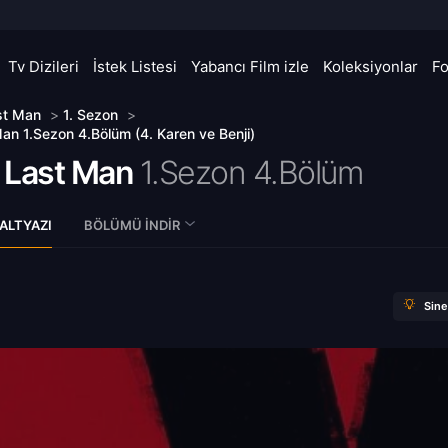
Tv Dizileri
İstek Listesi
Yabancı Film izle
Koleksiyonlar
F
st Man
>
1. Sezon
>
an 1.Sezon 4.Bölüm (4. Karen ve Benji)
 Last Man
1.Sezon 4.Bölüm
ALTYAZI
BÖLÜMÜ İNDIR
Sin