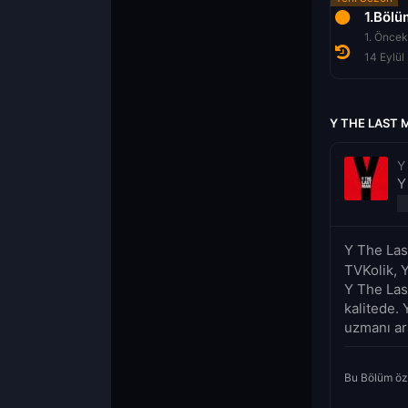
1.Bölü
1. Öncek
14 Eylül
Y THE LAST 
Y
Y
Y The Las
TVKolik, 
Y The Las
kalitede. 
uzmanı ar
Bu Bölüm öz