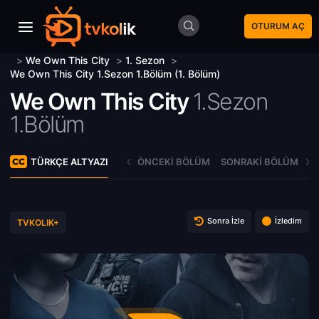
OTURUM AÇ
>
We Own This City
>
1. Sezon
>
We Own This City 1.Sezon 1.Bölüm (1. Bölüm)
We Own This City
1.Sezon
1.Bölüm
TÜRKÇE ALTYAZI
ÖNCEKI BÖLÜM
SONRAKI BÖLÜM
Sonra İzle
İzledim
TVKOLIK+