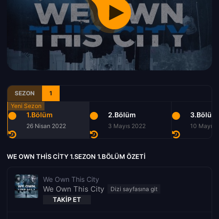
SEZON
1
1.Bölüm
2.Bölüm
3.Bölüm
26 Nisan 2022
3 Mayıs 2022
10 Mayıs 
WE OWN THIS CITY 1.SEZON 1.BÖLÜM ÖZETI
We Own This City
We Own This City
TAKIP ET