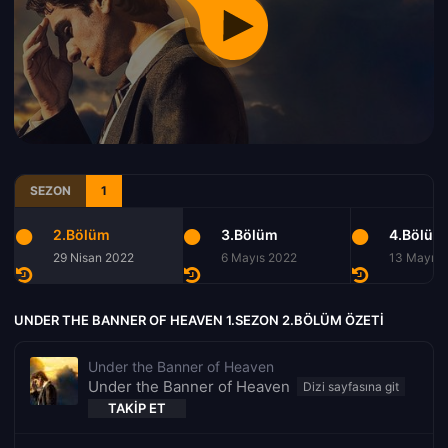
SEZON
1
2.Bölüm
3.Bölüm
4.Bölüm
29 Nisan 2022
6 Mayıs 2022
13 Mayıs 
UNDER THE BANNER OF HEAVEN 1.SEZON 2.BÖLÜM ÖZETI
Under the Banner of Heaven
Under the Banner of Heaven
TAKIP ET