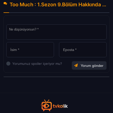
Too Much : 1.Sezon 9.Bölüm Hakkında Yorumlar
Yorumunuz spoiler içeriyor mu?