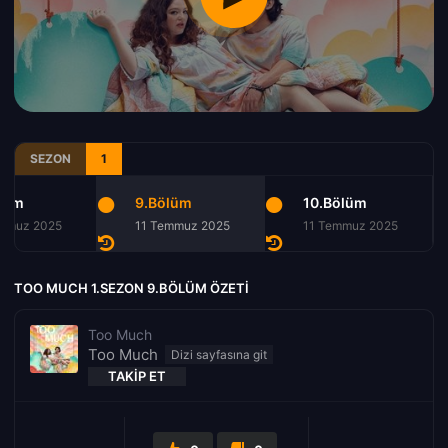
SEZON
1
lüm
9.Bölüm
10.Bölüm
emmuz 2025
11 Temmuz 2025
11 Temmuz 2025
TOO MUCH 1.SEZON 9.BÖLÜM ÖZETI
Too Much
Too Much
TAKIP ET