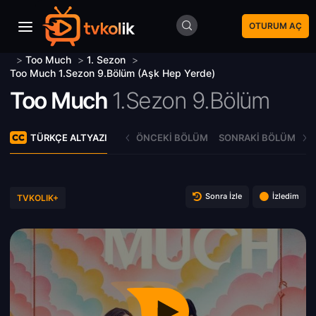
OTURUM AÇ
>
Too Much
>
1. Sezon
>
Too Much 1.Sezon 9.Bölüm (Aşk Hep Yerde)
Too Much
1.Sezon 9.Bölüm
TÜRKÇE ALTYAZI
ÖNCEKI BÖLÜM
SONRAKI BÖLÜM
Sonra İzle
İzledim
TVKOLIK+