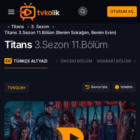
OTURUM AÇ
>
Titans
>
3. Sezon
>
Titans 3.Sezon 11.Bölüm (Benim Sokağım, Benim Evim)
Titans
3.Sezon 11.Bölüm
TÜRKÇE ALTYAZI
ÖNCEKI BÖLÜM
SONRAKI BÖLÜM
Sonra İzle
İzledim
TVKOLIK+