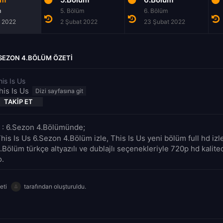
m
5. Bölüm
6. Bölüm
 2022
2 Şubat 2022
23 Şubat 2022
6.SEZON 4.BÖLÜM ÖZETI
his Is Us
his Is Us
TAKIP ET
s : 6.Sezon 4.Bölümünde;
his Is Us 6.Sezon 4.Bölüm izle, This Is Us yeni bölüm full hd izle
Bölüm türkçe altyazılı ve dublajlı seçenekleriyle 720p hd kalite
o.
eti
tarafından oluşturuldu.