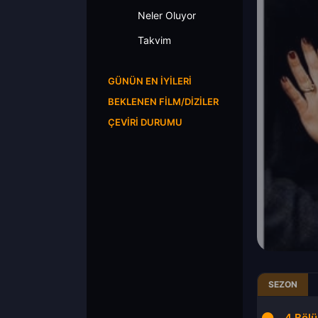
Neler Oluyor
Takvim
GÜNÜN EN İYILERI
BEKLENEN FILM/DIZILER
ÇEVIRI DURUMU
SEZON
2.Bölüm
3.Bölüm
4.Böl