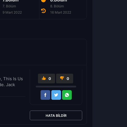
7. Bölüm
8. Bölüm
9. Bölüm
9 Mart 2022
16 Mart 2022
23 Mart 2022
, This Is Us
0
0
de. Jack
HATA BILDIR