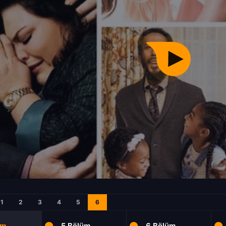
1
2
3
4
5
6
üm
5.Bölüm
6.Bölüm