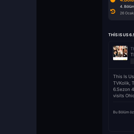
2. Bölüm
3. Bölüm
4. Bölü
12 Ocak 2022
19 Ocak 2022
26 Ocak
THIS IS US 
T
T
This Is U
TVKolik, T
6.Sezon 4.
visits Ohi
Bu Bölüm öz