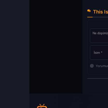
This I
Yorumun