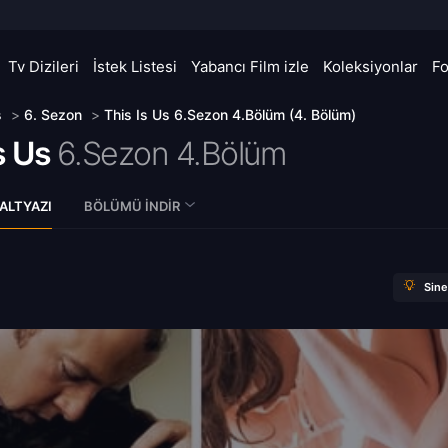
Tv Dizileri
İstek Listesi
Yabancı Film izle
Koleksiyonlar
F
s
>
6. Sezon
>
This Is Us 6.Sezon 4.Bölüm (4. Bölüm)
s Us
6.Sezon 4.Bölüm
ALTYAZI
BÖLÜMÜ İNDIR
Sin