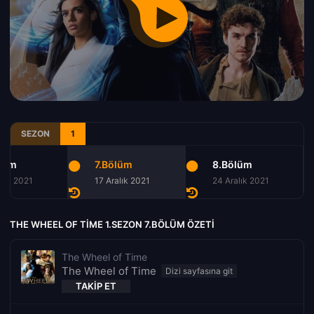
SEZON
1
lüm
7.Bölüm
8.Bölüm
alık 2021
17 Aralık 2021
24 Aralık 2021
THE WHEEL OF TIME 1.SEZON 7.BÖLÜM ÖZETI
The Wheel of Time
The Wheel of Time
TAKIP ET