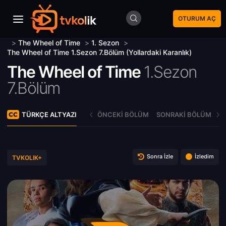
OTURUM AÇ
>
The Wheel of Time
>
1. Sezon
>
The Wheel of Time 1.Sezon 7.Bölüm (Yollardaki Karanlık)
The Wheel of Time
1.Sezon
7.Bölüm
TÜRKÇE ALTYAZI
ÖNCEKI BÖLÜM
SONRAKI BÖLÜM
Sonra İzle
İzledim
TVKOLIK+