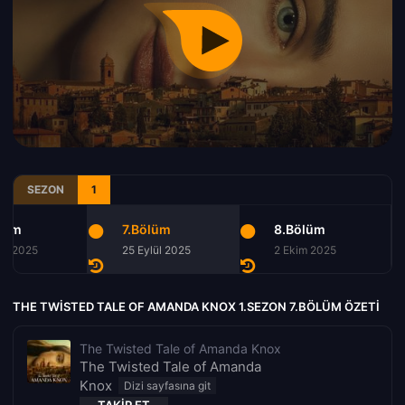
SEZON
1
lüm
7.Bölüm
8.Bölüm
lül 2025
25 Eylül 2025
2 Ekim 2025
THE TWISTED TALE OF AMANDA KNOX 1.SEZON 7.BÖLÜM ÖZETI
The Twisted Tale of Amanda Knox
The Twisted Tale of Amanda
Knox