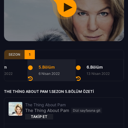
SEZON
1
lüm
5.Bölüm
6.Bölüm
rt 2022
6 Nisan 2022
13 Nisan 2022
THE THING ABOUT PAM 1.SEZON 5.BÖLÜM ÖZETI
The Thing About Pam
The Thing About Pam
TAKIP ET