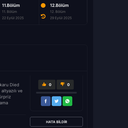
11.Bölüm
12.Bölüm
11. Bölüm
12. Bölüm
22 Eylül 2025
29 Eylül 2025
karu Died
0
0
altyazılı ve
ürpriz
sama
HATA BILDIR