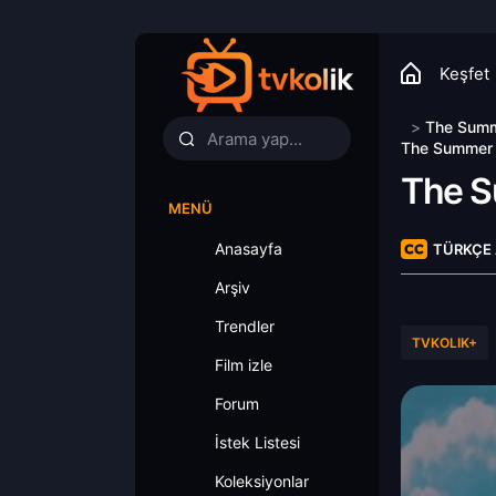
Keşfet
>
The Summ
The Summer H
The S
MENÜ
Anasayfa
TÜRKÇE 
Arşiv
Trendler
TVKOLIK+
Film izle
Forum
İstek Listesi
Koleksiyonlar