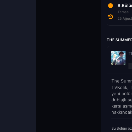
6.Bölüm
7.Bölüm
8.Böl
Asako
Kararlılık
Temas
11 Ağustos 2025
18 Ağustos 2025
25 Ağus
THE SUMMER 
T
T
The Summe
TVKolik, 
yeni bölü
dublajlı s
karşılaşm
hakkındaki
Bu Bölüm öz