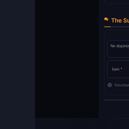
The Su
Yorumun