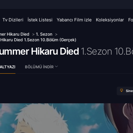
Tv Dizileri
İstek Listesi
Yabancı Film izle
Koleksiyonlar
F
er Hikaru Died
>
1. Sezon
>
ikaru Died 1.Sezon 10.Bölüm (Gerçek)
ummer Hikaru Died
1.Sezon 10.B
ALTYAZI
BÖLÜMÜ İNDIR
Sin