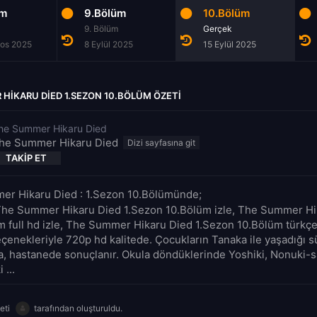
üm
9.Bölüm
10.Bölüm
9. Bölüm
Gerçek
tos 2025
8 Eylül 2025
15 Eylül 2025
HIKARU DIED 1.SEZON 10.BÖLÜM ÖZETI
he Summer Hikaru Died
he Summer Hikaru Died
TAKIP ET
r Hikaru Died : 1.Sezon 10.Bölümünde;
The Summer Hikaru Died 1.Sezon 10.Bölüm izle, The Summer Hi
m full hd izle, The Summer Hikaru Died 1.Sezon 10.Bölüm türkçe 
eçenekleriyle 720p hd kalitede. Çocukların Tanaka ile yaşadığı s
a, hastanede sonuçlanır. Okula döndüklerinde Yoshiki, Nonuki-
 ...
eti
tarafından oluşturuldu.