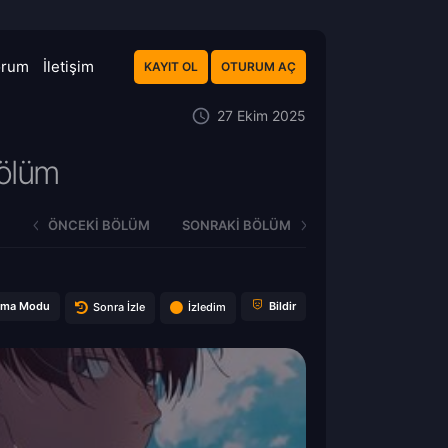
orum
İletişim
KAYIT OL
OTURUM AÇ
27 Ekim 2025
ölüm
ÖNCEKI BÖLÜM
SONRAKI BÖLÜM
ema Modu
Bildir
Sonra İzle
İzledim