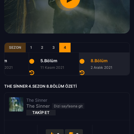
SEZON
1
2
3
4
lüm
5.Bölüm
8.Bölüm
ım 2021
11 Kasım 2021
2 Aralık 2021
THE SINNER 4.SEZON 8.BÖLÜM ÖZETI
The Sinner
The Sinner
TAKIP ET