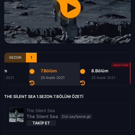
SEZON
1
lüm
7.Bölüm
8.Bölüm
alık 2021
25 Aralık 2021
25 Aralık 2021
THE SILENT SEA 1.SEZON 7.BÖLÜM ÖZETI
The Silent Sea
The Silent Sea
TAKIP ET