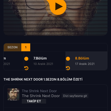
SEZON
1
lüm
7.Bölüm
8.Bölüm
lık 2021
10 Aralık 2021
17 Aralık 2021
THE SHRINK NEXT DOOR 1.SEZON 8.BÖLÜM ÖZETI
The Shrink Next Door
The Shrink Next Door
TAKIP ET