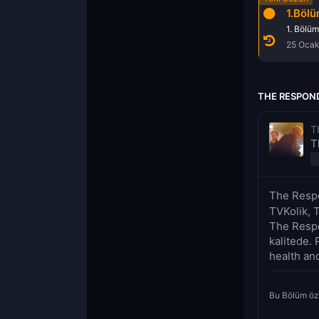
1.Böl
1. Bölüm
25 Oca
THE RESPOND
T
T
The Respo
TVKolik, 
The Respo
kalitede. 
health and
Bu Bölüm öz