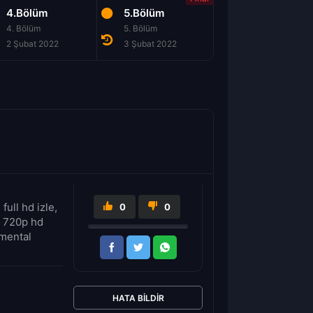
4.Bölüm
5.Bölüm
4. Bölüm
5. Bölüm
2 Şubat 2022
3 Şubat 2022
ull hd izle,
0
0
e 720p hd
 mental
HATA BILDIR