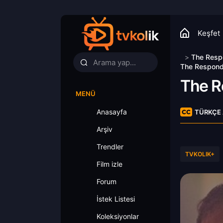
Keşfet
>
The Resp
The Responde
The R
MENÜ
Anasayfa
TÜRKÇE 
Arşiv
Trendler
TVKOLIK+
Film izle
Forum
İstek Listesi
Koleksiyonlar