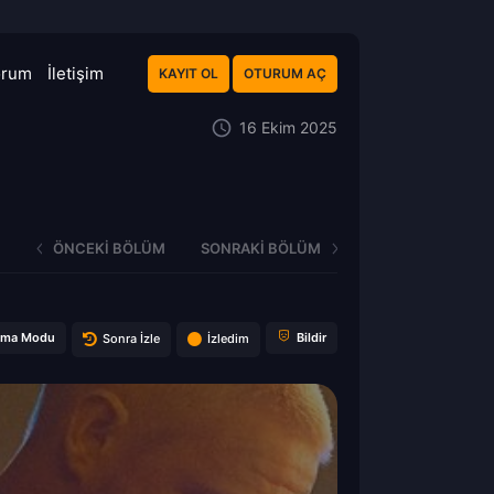
orum
İletişim
KAYIT OL
OTURUM AÇ
16 Ekim 2025
ÖNCEKI BÖLÜM
SONRAKI BÖLÜM
ema Modu
Bildir
Sonra İzle
İzledim