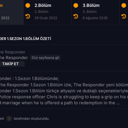
üm
2.Bölüm
3.Bölüm
2. Bölüm
3. Bölüm
k 2022
26 Ocak 2022
6 Ağustos 2026
ER 1.SEZON 1.BÖLÜM ÖZETI
he Responder
he Responder
TAKIP ET
nder : 1.Sezon 1.Bölümünde;
The Responder 1.Sezon 1.Bölüm izle, The Responder yeni bölüm f
nder 1.Sezon 1.Bölüm türkçe altyazılı ve dublajlı seçenekleriyl
Police response officer Chris is struggling to keep a grip on his
 marriage when he is offered a path to redemption in the ...
eti
tarafından oluşturuldu.