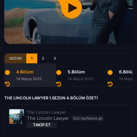
SEZON
1
2
3
4.Bölüm
5.Bölüm
6.Bölüm
14 Mayıs 2022
14 Mayıs 2022
14 Mayıs 
THE LINCOLN LAWYER 1.SEZON 4.BÖLÜM ÖZETI
The Lincoln Lawyer
The Lincoln Lawyer
TAKIP ET