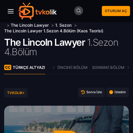
OTURUM AÇ
>
The Lincoln Lawyer
>
1. Sezon
>
The Lincoln Lawyer 1.Sezon 4.Bölüm (Kaos Teorisi)
The Lincoln Lawyer
1.Sezon
4.Bölüm
TÜRKÇE ALTYAZI
ÖNCEKI BÖLÜM
SONRAKI BÖLÜM
Sonra İzle
İzledim
TVKOLIK+