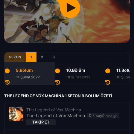
SEZON
1
2
3
9.Bölüm
10.Bölüm
11.Bölü
11 Şubat 2022
18 Şubat 2022
18 Şubat 
THE LEGEND OF VOX MACHINA 1.SEZON 9.BÖLÜM ÖZETI
The Legend of Vox Machina
The Legend of Vox Machina
TAKIP ET