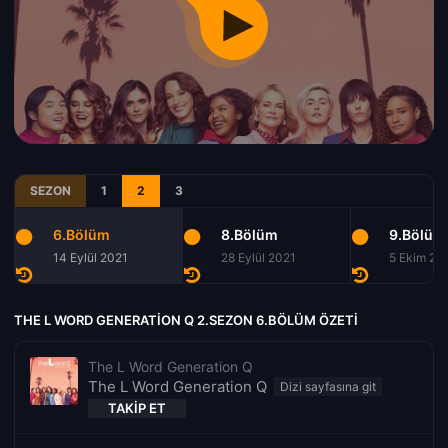
SEZON
1
2
3
6.Bölüm
8.Bölüm
9.Bölüm
14 Eylül 2021
28 Eylül 2021
5 Ekim 20
THE L WORD GENERATION Q 2.SEZON 6.BÖLÜM ÖZETI
The L Word Generation Q
The L Word Generation Q
TAKIP ET