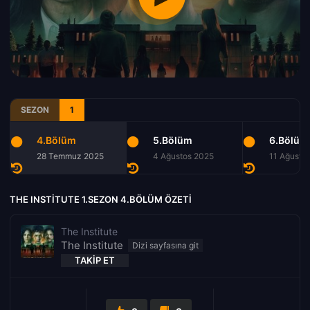
SEZON
1
4.Bölüm
5.Bölüm
6.Bölüm
28 Temmuz 2025
4 Ağustos 2025
11 Ağusto
THE INSTITUTE 1.SEZON 4.BÖLÜM ÖZETI
The Institute
The Institute
TAKIP ET