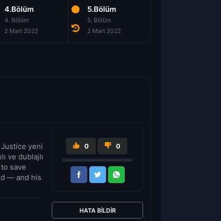
4.Bölüm
5.Bölüm
6.Bölüm
4. Bölüm
5. Bölüm
6. Bölüm
2 Mart 2022
2 Mart 2022
2 Mart 2022
 Justice yeni
0
0
ı ve dublajlı
 to save
ld — and his
HATA BILDIR