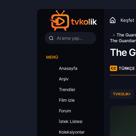
Keşfet
>
The Guard
The Guardian
The G
MENÜ
Anasayfa
TÜRKÇE 
Arşiv
Trendler
TVKOLIK+
Film izle
Forum
İstek Listesi
Koleksiyonlar