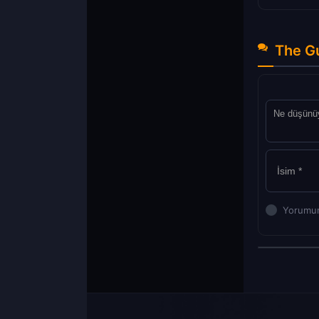
The Gu
Yorumun