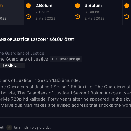
üm
2.Bölüm
3.Bölüm
2. Bölüm
3. Bölüm
2022
2 Mart 2022
2 Mart 2022
NS OF JUSTICE 1.SEZON 1.BÖLÜM ÖZETI
he Guardians of Justice
he Guardians of Justice
TAKIP ET
ians of Justice : 1.Sezon 1.Bölümünde;
The Guardians of Justice 1.Sezon 1.Bölüm izle, The Guardians of
 hd izle, The Guardians of Justice 1.Sezon 1.Bölüm türkçe altyazıl
riyle 720p hd kalitede. Forty years after he appeared in the sky
 Marvelous Man makes a televised address that shocks the wor
eti
tarafından oluşturuldu.