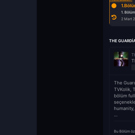
1.Böl
1. Bölüm
2 Mart 
THE GUARDIA
T
T
The Guard
TVKolik, 
bölüm full
seçenekle
humanity,
...
Bu Bölüm öz