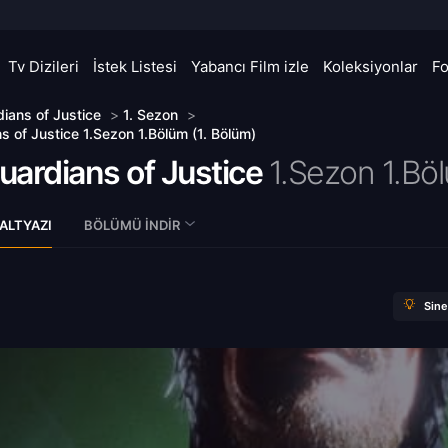
Tv Dizileri
İstek Listesi
Yabancı Film izle
Koleksiyonlar
F
ians of Justice
>
1. Sezon
>
s of Justice 1.Sezon 1.Bölüm (1. Bölüm)
uardians of Justice
1.Sezon 1.Bö
ALTYAZI
BÖLÜMÜ İNDIR
Sin