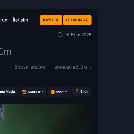
orum
İletişim
KAYIT OL
OTURUM AÇ
16 Ekim 2025
lüm
ÖNCEKI BÖLÜM
SONRAKI BÖLÜM
ema Modu
Bildir
Sonra İzle
İzledim