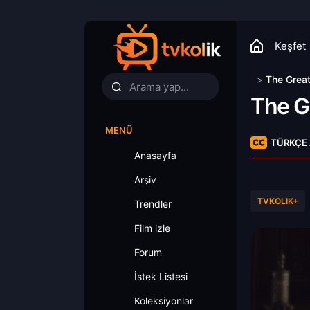
Keşfet
>
The Grea
The G
MENÜ
TÜRKÇE 
Anasayfa
Arşiv
TVKOLIK+
Trendler
Film izle
Forum
İstek Listesi
Koleksiyonlar