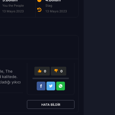
You the People
Stag
Sweden
13 Mayıs 2023
13 Mayıs 2023
13 Mayıs 2023
le, The
0
0
 kalitede.
adığı yıkıcı
HATA BILDIR