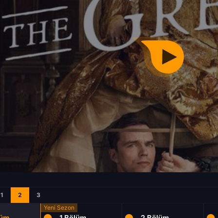
1
2
3
lüm
1.Bölüm
2.Bölüm