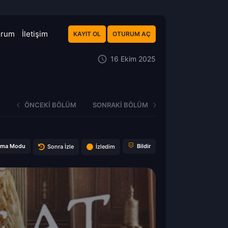
orum
İletişim
KAYIT OL
OTURUM AÇ
16 Ekim 2025
ÖNCEKI BÖLÜM
SONRAKI BÖLÜM
ema Modu
Bildir
Sonra İzle
İzledim