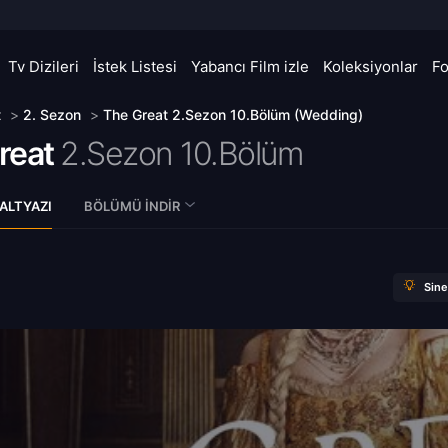
Tv Dizileri
İstek Listesi
Yabancı Film izle
Koleksiyonlar
F
t
>
2. Sezon
>
The Great 2.Sezon 10.Bölüm (Wedding)
reat
2.Sezon 10.Bölüm
ALTYAZI
BÖLÜMÜ İNDIR
Sin