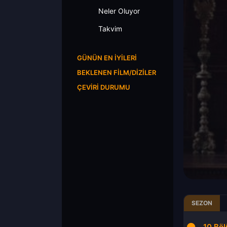
Neler Oluyor
Takvim
GÜNÜN EN İYILERI
BEKLENEN FILM/DIZILER
ÇEVIRI DURUMU
SEZON
8.Bölüm
9.Bölüm
10.Bö