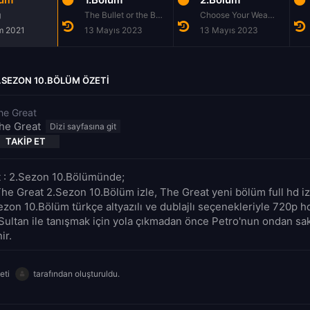
g
The Bullet or the Bear
Choose Your Weapon
m 2021
13 Mayıs 2023
13 Mayıs 2023
.SEZON 10.BÖLÜM ÖZETI
he Great
he Great
TAKIP ET
 : 2.Sezon 10.Bölümünde;
The Great 2.Sezon 10.Bölüm izle, The Great yeni bölüm full hd iz
zon 10.Bölüm türkçe altyazılı ve dublajlı seçenekleriyle 720p hd
Sultan ile tanışmak için yola çıkmadan önce Petro'nun ondan sakl
ir.
eti
tarafından oluşturuldu.