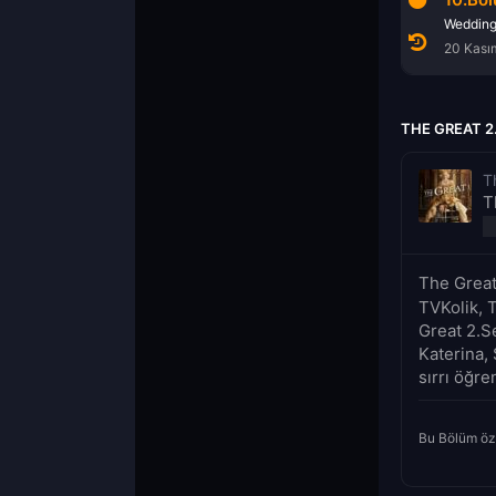
Five Days
Walnut Season
Weddin
20 Kasım 2021
20 Kasım 2021
20 Kası
THE GREAT 2
T
T
The Great
TVKolik, 
Great 2.Se
Katerina, 
sırrı öğren
Bu Bölüm öz