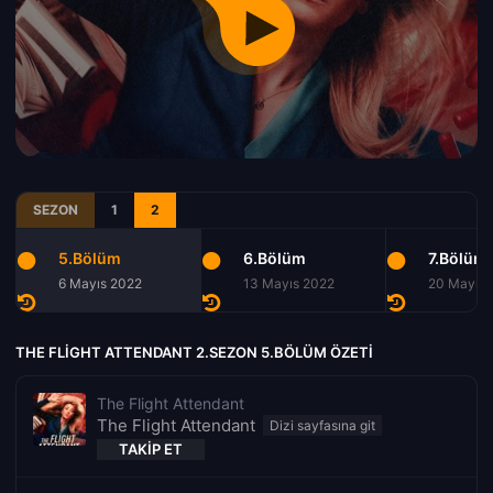
SEZON
1
2
5.Bölüm
6.Bölüm
7.Bölüm
6 Mayıs 2022
13 Mayıs 2022
20 Mayıs 
THE FLIGHT ATTENDANT 2.SEZON 5.BÖLÜM ÖZETI
The Flight Attendant
The Flight Attendant
TAKIP ET