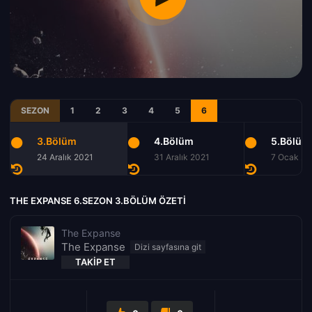
SEZON
1
2
3
4
5
6
3.Bölüm
4.Bölüm
5.Bölüm
24 Aralık 2021
31 Aralık 2021
7 Ocak 20
THE EXPANSE 6.SEZON 3.BÖLÜM ÖZETI
The Expanse
The Expanse
TAKIP ET