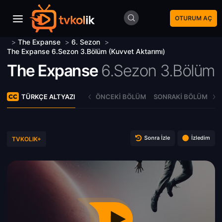
OTURUM AÇ
>
The Expanse
>
6. Sezon
>
The Expanse 6.Sezon 3.Bölüm (Kuvvet Aktarımı)
The Expanse
6.Sezon 3.Bölüm
TÜRKÇE ALTYAZI
ÖNCEKI BÖLÜM
SONRAKI BÖLÜM
Sonra İzle
İzledim
TVKOLIK+