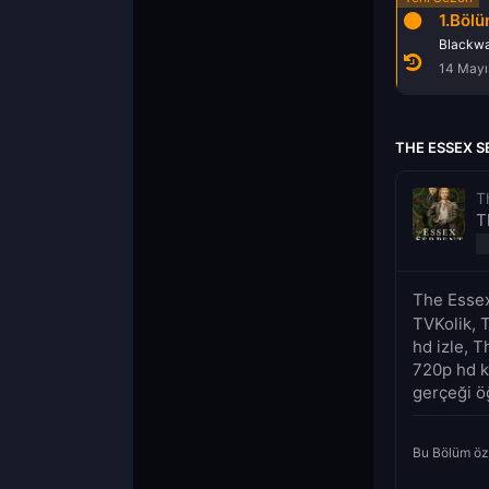
1.Böl
Blackwa
14 Mayı
THE ESSEX S
T
T
The Essex
TVKolik, 
hd izle, T
720p hd k
gerçeği öğ
Bu Bölüm öz