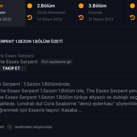
üm
2.Bölüm
3.Bölüm
ter
Gönül Meseleleri
Düşmek
s 2022
14 Mayıs 2022
21 Mayıs 2022
ERPENT 1.SEZON 1.BÖLÜM ÖZETI
he Essex Serpent
he Essex Serpent
TAKIP ET
 Serpent : 1.Sezon 1.Bölümünde;
The Essex Serpent 1.Sezon 1.Bölüm izle, The Essex Serpent yeni
he Essex Serpent 1.Sezon 1.Bölüm türkçe altyazılı ve dublajlı se
alitede. Londralı dul Cora Seaborne “deniz ejderhası” söylentile
renmek için Essex’e taşınır. Kasaba ...
eti
tarafından oluşturuldu.