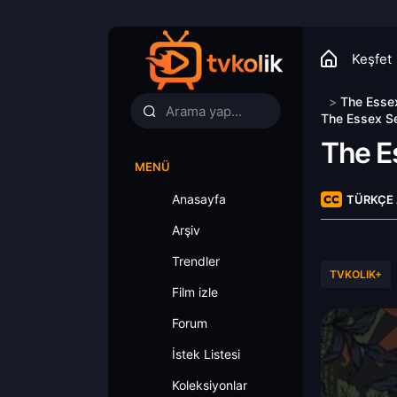
Keşfet
>
The Esse
The Essex Se
The E
MENÜ
Anasayfa
TÜRKÇE 
Arşiv
Trendler
TVKOLIK+
Film izle
Forum
İstek Listesi
Koleksiyonlar