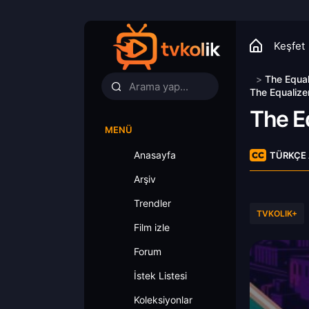
Keşfet
>
The Equal
The Equalize
The E
MENÜ
Anasayfa
TÜRKÇE 
Arşiv
Trendler
TVKOLIK+
Film izle
Forum
İstek Listesi
Koleksiyonlar