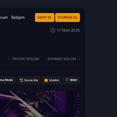
orum
İletişim
KAYIT OL
OTURUM AÇ
17 Ekim 2025
ÖNCEKI BÖLÜM
SONRAKI BÖLÜM
ema Modu
Bildir
Sonra İzle
İzledim