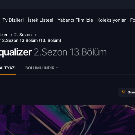
Tv Dizileri
İstek Listesi
Yabancı Film izle
Koleksiyonlar
F
izer
>
2. Sezon
>
r 2.Sezon 13.Bölüm (13. Bölüm)
qualizer
2.Sezon 13.Bölüm
ALTYAZI
BÖLÜMÜ İNDIR
Sin