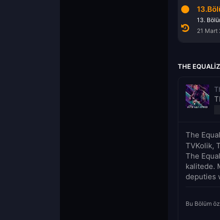
11.Bölüm
12.Bölüm
13.Bö
11. Bölüm
12. Bölüm
13. Böl
7 Mart 2022
14 Mart 2022
21 Mart
THE EQUALIZ
T
T
The Equal
TVKolik, 
The Equal
kalitede.
deputies w
Bu Bölüm öz