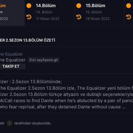
lüm
14.Bölüm
15.Bölüm
üm
14. Bölüm
15. Bölüm
 2022
11 Nisan 2022
18 Nisan 2022
ER 2.SEZON 13.BÖLÜM ÖZETI
he Equalizer
he Equalizer
TAKIP ET
izer : 2.Sezon 13.Bölümünde;
The Equalizer 2.Sezon 13.Bölüm izle, The Equalizer yeni bölüm fu
izer 2.Sezon 13.Bölüm türkçe altyazılı ve dublajlı seçenekleriy
 McCall races to find Dante when he’s abducted by a pair of pani
ho fear reprisal, after they detained Dante without cause ...
eti
tarafından oluşturuldu.