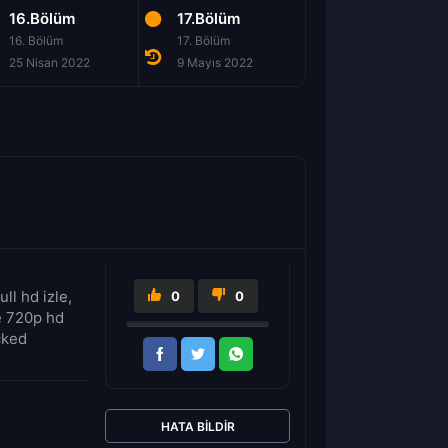
16.Bölüm
17.Bölüm
18.Bölüm
16. Bölüm
17. Bölüm
18. Bölüm
25 Nisan 2022
9 Mayıs 2022
16 Mayıs 2022
ll hd izle,
0
0
le 720p hd
cked
HATA BILDIR