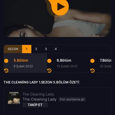
SEZON
1
2
3
4
5.Bölüm
6.Bölüm
7.Bölüm
8 Şubat 2022
15 Şubat 2022
22 Şubat 
THE CLEANING LADY 1.SEZON 5.BÖLÜM ÖZETI
The Cleaning Lady
The Cleaning Lady
TAKIP ET