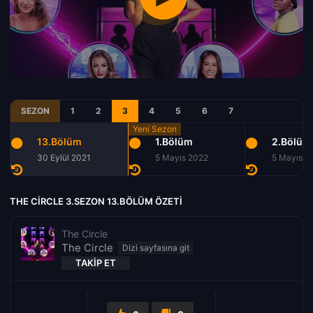
SEZON
1
2
3
4
5
6
7
13.Bölüm
1.Bölüm
2.Bölüm
30 Eylül 2021
5 Mayıs 2022
5 Mayıs 2
THE CIRCLE 3.SEZON 13.BÖLÜM ÖZETI
The Circle
The Circle
TAKIP ET