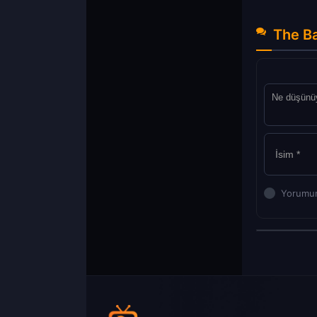
The Ba
Yorumun