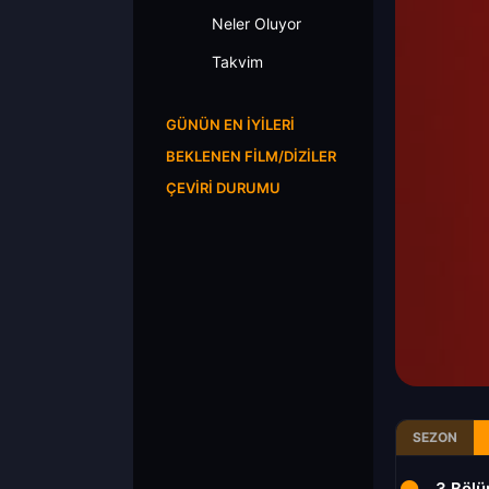
Neler Oluyor
Takvim
GÜNÜN EN İYILERI
BEKLENEN FILM/DIZILER
ÇEVIRI DURUMU
SEZON
1.Bölüm
2.Bölüm
3.Böl