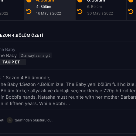
4. Bölüm
6. Bölüm
 2022
16 Mayıs 2022
30 Mayıs 2022
SEZON 4.BÖLÜM ÖZETI
he Baby
he Baby
TAKIP ET
: 1.Sezon 4.Bölümünde;
The Baby 1.Sezon 4.Bölüm izle, The Baby yeni bölüm full hd izle
Bölüm türkçe altyazılı ve dublajlı seçenekleriyle 720p hd kalite
in Bobbi’s hands, Natasha must reunite with her mother Barba
n in fifteen years. While Bobbi ...
eti
tarafından oluşturuldu.