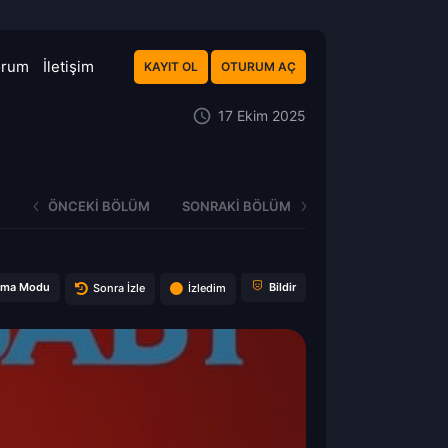
orum
İletişim
KAYIT OL
OTURUM AÇ
17 Ekim 2025
ÖNCEKI BÖLÜM
SONRAKI BÖLÜM
ema Modu
Bildir
Sonra İzle
İzledim