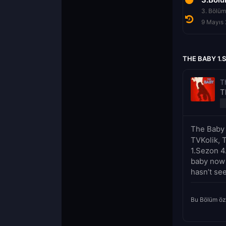
1. Bölüm
2. Bölüm
3. Bölüm
25 Nisan 2022
2 Mayıs 2022
9 Mayıs
THE BABY 1.
T
T
The Baby 
TVKolik, 
1.Sezon 4.
baby now 
hasn’t see
Bu Bölüm öz