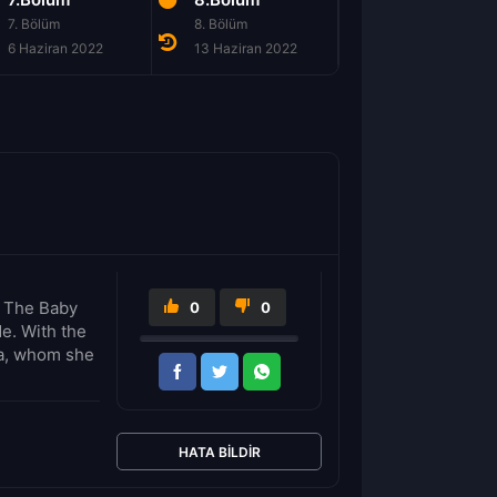
7. Bölüm
8. Bölüm
6 Haziran 2022
13 Haziran 2022
, The Baby
0
0
de. With the
ra, whom she
HATA BILDIR