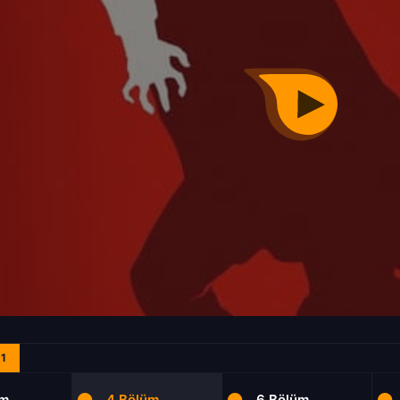
1
üm
4.Bölüm
6.Bölüm